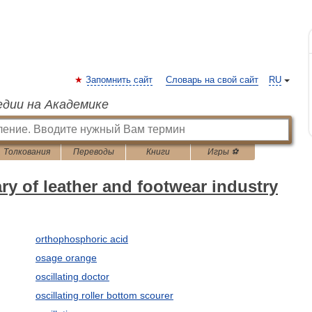
Запомнить сайт
Словарь на свой сайт
RU
едии на Академике
Толкования
Переводы
Книги
Игры ⚽
ry of leather and footwear industry
orthophosphoric acid
osage orange
oscillating doctor
oscillating roller bottom scourer