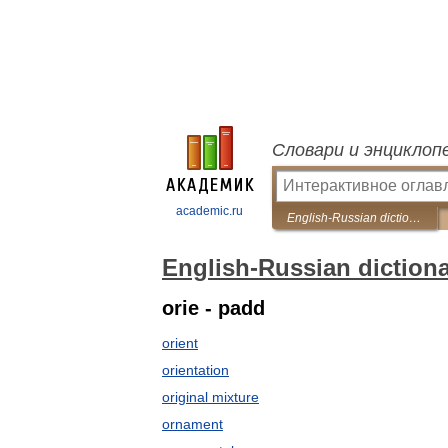
Словари и энциклоп
academic.ru
English-Russian dictionary of leather and footwear industry
English-Russian dictiona
orie - padd
orient
orientation
original mixture
ornament