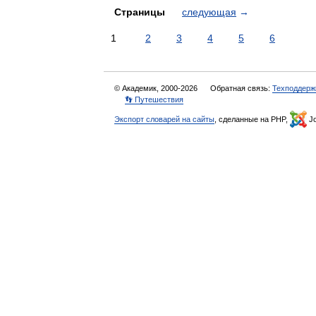
Страницы
следующая
→
1
2
3
4
5
6
© Академик, 2000-2026
Обратная связь:
Техподдерж
👣 Путешествия
Экспорт словарей на сайты
, сделанные на PHP,
Jo