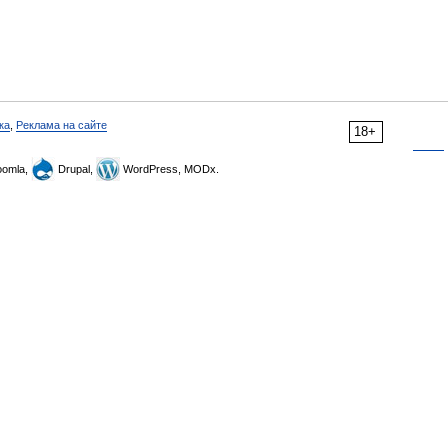
ка
,
Реклама на сайте
18+
omla,
Drupal,
WordPress, MODx.