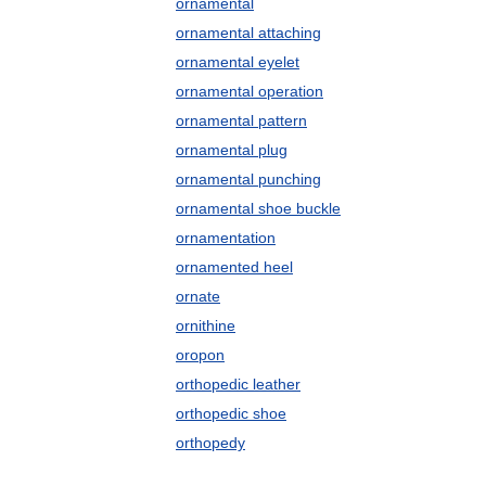
ornamental
ornamental attaching
ornamental eyelet
ornamental operation
ornamental pattern
ornamental plug
ornamental punching
ornamental shoe buckle
ornamentation
ornamented heel
ornate
ornithine
oropon
orthopedic leather
orthopedic shoe
orthopedy